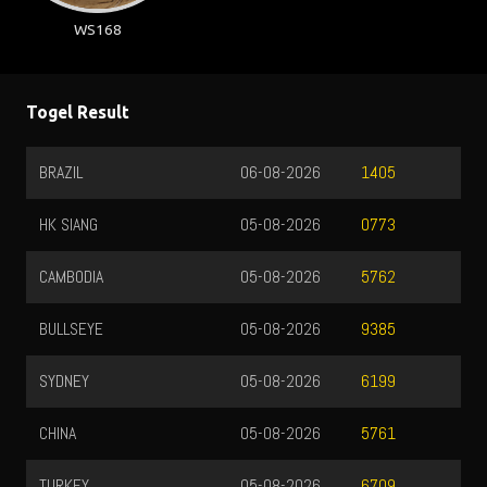
WS168
Togel Result
BRAZIL
06-08-2026
1405
HK SIANG
05-08-2026
0773
CAMBODIA
05-08-2026
5762
BULLSEYE
05-08-2026
9385
SYDNEY
05-08-2026
6199
CHINA
05-08-2026
5761
TURKEY
05-08-2026
6709