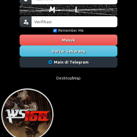
Remember Me
Masuk
Daftar Sekarang
Main di Telegram
Desktop
Wap