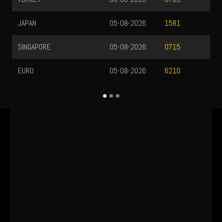
JAPAN
05-08-2026
1581
SINGAPORE
05-08-2026
0715
EURO
05-08-2026
6210