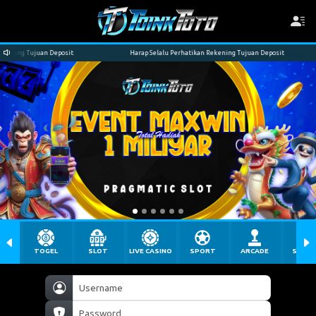
ning Tujuan Deposit
Harap Selalu Perhatikan Rekening Tujuan Deposit
TOGEL
SLOT
LIVE CASINO
SPORT
ARCADE
SABU