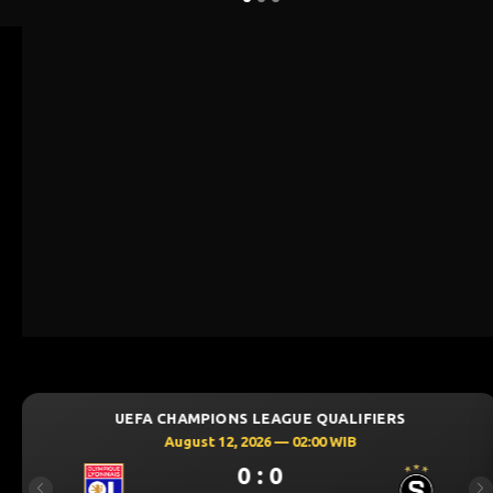
MPIONS LEAGUE QUALIFIERS
UEFA CHAMP
st 12, 2026 — 02:00 WIB
August
0 : 0
Previous
Ne