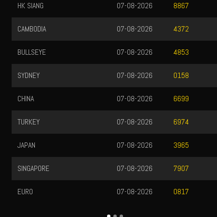
HK SIANG
07-08-2026
8867
CAMBODIA
07-08-2026
4372
BULLSEYE
07-08-2026
4853
SYDNEY
07-08-2026
0158
CHINA
07-08-2026
6699
TURKEY
07-08-2026
6974
JAPAN
07-08-2026
3965
SINGAPORE
07-08-2026
7907
EURO
07-08-2026
0817