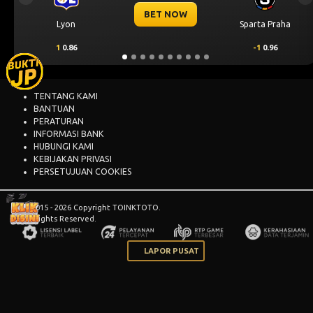
BET NOW
Sparta Praha
SK Sturm Graz
-1
0.96
-0.5
0.95
TENTANG KAMI
BANTUAN
PERATURAN
INFORMASI BANK
HUBUNGI KAMI
KEBIJAKAN PRIVASI
PERSETUJUAN COOKIES
© 2015 - 2026 Copyright TOINKTOTO.
All Rights Reserved.
LAPOR PUSAT