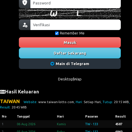
Remember Me
Masuk
Daftar Sekarang
Main di Telegram
Desktop
Wap
Hasil Keluaran
TAIWAN
Website:
www.taiwan-lotto.com
, Hari:
Setiap Hari
, Tutup:
20:15 WIB
,
Result:
20:45 WIB
No
Tanggal
Hari
Pasaran
Result
1
06 Aug 2026
Kamis
TW - 133
4587
2
05 Aug 2026
Rabu
TW - 132
6960